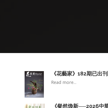
《花藝家》182期已出
Read more...
《粲然煥新──2026