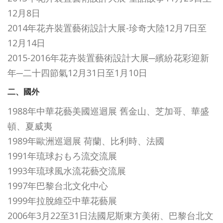
12月8日
2014年花卉裝置藝術設計大展-珍奇大陸12月7日至
12月14日
2015-2016年花卉裝置藝術設計大展─繽紛花彩迎新
年─二十四節氣12月31日至1月10日
二、國外
1988年中華花藝美國巡迴展 舊金山、芝加哥、華盛
頓、夏威夷
1989年歐洲巡迴展 荷蘭、比利時、法國
1991年琉球おもろ流交流展
1993年琉球風水流花藝交流展
1997年巴黎台北文化中心
1999年拉脫維亞中華花藝展
2006年3月22至31日法國尼斯東方美術、巴黎台北文