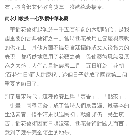
友，教育部文化教育獎章，獲總統褒揚令。
黃永川教授 一心弘揚中華花藝
中華插花藝術起源於一千五百年前的六朝時代，是我
國重要的古典藝術之一。當時插花被用在節慶與宗教
的供花上，其他方面不論是宮廷擺飾或文人鑑賞力的
表現，都巧妙地運用了花藝之美，促使藝術風氣發展
為之大盛，人們甚且把農曆二月十五日訂為「花朝」
(百花生日)而大肆慶祝，這個日子就成了國家第二個
重要的節日了。
到了唐宋時代，這種修養且與「焚香」、「點茶」、
「掛畫」同稱四藝，成了當時人們最普遍、最基本的
生活素養。惜乎清末以迄民初，戰亂頻仍，民生疾
苦，插花藝術因而日趨沒落。插花藝術對國人而言，
竟到了幾乎完全陌生的地步。