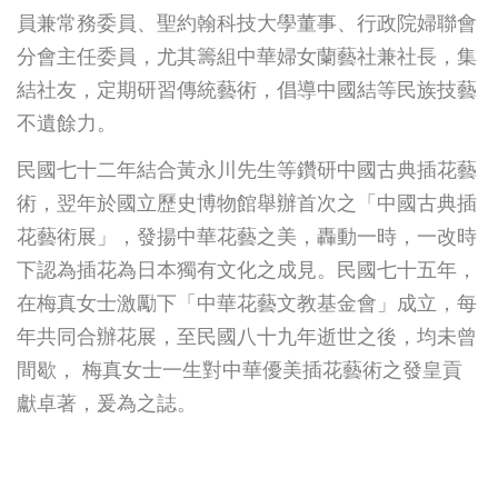
員兼常務委員、聖約翰科技大學董事、行政院婦聯會
分會主任委員，尤其籌組中華婦女蘭藝社兼社長，集
結社友，定期研習傳統藝術，倡導中國結等民族技藝
不遺餘力。
民國七十二年結合黃永川先生等鑽研中國古典插花藝
術，翌年於國立歷史博物館舉辦首次之「中國古典插
花藝術展」，發揚中華花藝之美，轟動一時，一改時
下認為插花為日本獨有文化之成見。民國七十五年，
在梅真女士激勵下「中華花藝文教基金會」成立，每
年共同合辦花展，至民國八十九年逝世之後，均未曾
間歇， 梅真女士一生對中華優美插花藝術之發皇貢
獻卓著，爰為之誌。