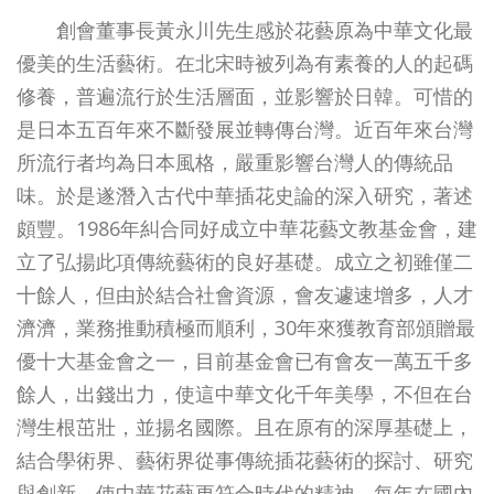
創會董事長黃永川先生感於花藝原為中華文化最
優美的生活藝術。在北宋時被列為有素養的人的起碼
修養，普遍流行於生活層面，並影響於日韓。可惜的
是日本五百年來不斷發展並轉傳台灣。近百年來台灣
所流行者均為日本風格，嚴重影響台灣人的傳統品
味。於是遂潛入古代中華插花史論的深入研究，著述
頗豐。1986年糾合同好成立中華花藝文教基金會，建
立了弘揚此項傳統藝術的良好基礎。成立之初雖僅二
十餘人，但由於結合社會資源，會友遽速增多，人才
濟濟，業務推動積極而順利，30年來獲教育部頒贈最
優十大基金會之一，目前基金會已有會友一萬五千多
餘人，出錢出力，使這中華文化千年美學，不但在台
灣生根茁壯，並揚名國際。且在原有的深厚基礎上，
結合學術界、藝術界從事傳統插花藝術的探討、研究
與創新，使中華花藝更符合時代的精神，每年在國內