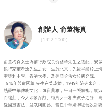
創辦人 俞董梅真
（1922-2000）
俞董梅真女士為前行政院長俞國華先生之德配，安徽
銀行家董孝逸先生之女。生於北京，先後畢業於上海
聖瑪利中學、香港大學、及美國哈佛女校研究院。
1946年與俞國華 先生在美成婚，1949年隨夫來台，
熱愛中華傳統文化，氣質典雅，平日一襲旗袍，嫻淑
而端莊，令人印象深刻。梅真女士相夫教子之餘，喜
愛國畫書法、盆栽與園藝。曾任中華婦聯總會設計委