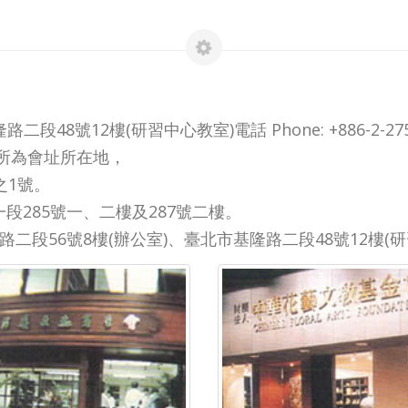
段48號12樓(研習中心教室)電話 Phone: +886-2-275
住所為會址所在地，
之1號。
路一段285號一、二樓及287號二樓。
基隆路二段56號8樓(辦公室)、臺北市基隆路二段48號12樓(